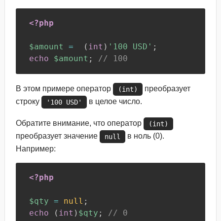
<?php
$amount
=
(
int
)
'100 USD'
;
echo
$amount
;
// 100
В этом примере оператор
преобразует
(int)
строку
в целое число.
'100 USD'
Обратите внимание, что оператор
(int)
преобразует значение
в ноль (0).
null
Например:
<?php
$qty
=
null
;
echo
(
int
)
$qty
;
// 0