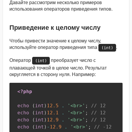
Давайте рассмотрим несколько примеров
использования операторов приведения типов.
Приведение к целому числу
Чтобы привести значение к целому числу,
используйте оператор приведения типа
.
(int)
Оператор
преобразует число с
(int)
плавающей точкой в целое число. Результат
округляется в сторону нуля. Например:
<?php
echo
(
int
)
12.5
.
'<br>'
;
// 12
echo
(
int
)
12.1
.
'<br>'
;
// 12
echo
(
int
)
12.9
.
'<br>'
;
// 12
echo
(
int
)
-
12.9
.
'<br>'
;
// -12