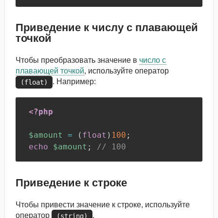
Приведение к числу с плавающей
точкой
Чтобы преобразовать значение в
число с
плавающей точкой
, используйте оператор
. Например:
(float)
<?php
$amount
=
(
float
)
100
;
echo
$amount
;
// 100
Приведение к строке
Чтобы привести значение к строке, используйте
оператор
.
(string)