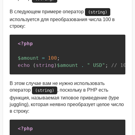
В следующем примере оператор
(string)
используется для преобразования числа 100 в
строку:
<?php
$amount
=
100
;
echo
(
string
)
$amount
.
" USD"
;
// 100 
В этом случае вам не нужно использовать
оператор
, поскольку в PHP есть
(string)
функция, называемая типовое приведение (type
juggling), которая неявно преобразует целое число
в строку:
<?php