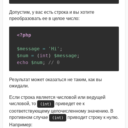
Допустим, у вас есть строка и вы хотите
преобразовать ее в целое число:
<?php
$message
=
'Hi'
;
$num
=
(
int
)
$message
;
echo
$num
;
// 0
Результат может оказаться не таким, как вы
ожидали.
Если строка является числовой или ведущей
числовой, то
приведет ее к
(int)
соответствующему целочисленному значению. В
противном случае
приводит строку к нулю.
(int)
Например: