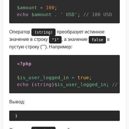
$amount
=
100
;
echo
$amount
.
' USD'
;
// 100 USD
Оператор
преобразует истинное
(string)
значение в строку
, а значение
в
"1"
false
пустую строку (""). Например:
<?php
$is_user_logged_in
=
true
;
echo
(
string
)
$is_user_logged_in
;
// 1
Вывод:
1