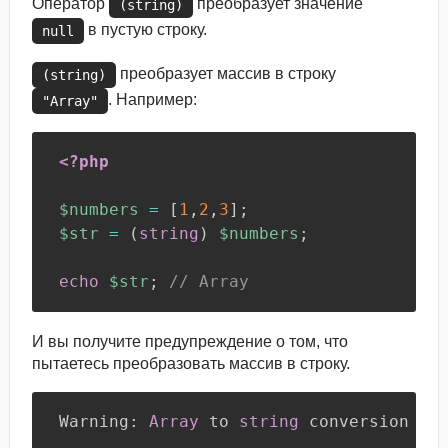
Оператор
преобразует значение
(string)
в пустую строку.
null
преобразует массив в строку
(string)
. Например:
"Array"
<?php
$numbers
=
[
1
,
2
,
3
]
;
$str
=
(
string
)
$numbers
;
echo
$str
;
// Array
И вы получите предупреждение о том, что
пытаетесь преобразовать массив в строку.
Warning
:
Array
 to 
string
 conversion in