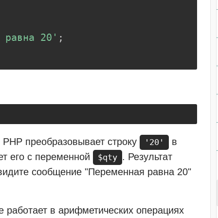
 равна 20'
;
и PHP преобразовывает строку
в
'20'
ает его с переменной
. Результат
$qty
увидите сообщение "Переменная равна 20"
е работает в арифметических операциях