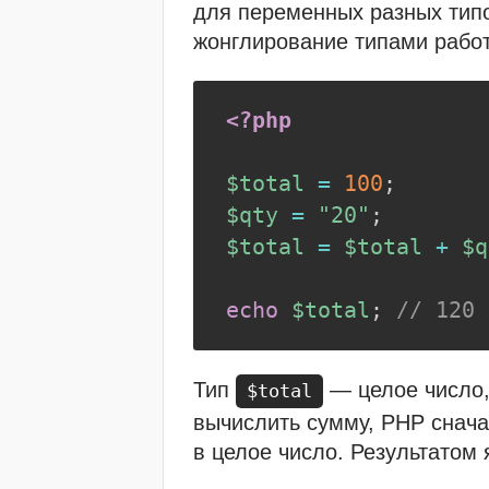
для переменных разных тип
жонглирование типами работ
<?php
$total
=
100
;
$qty
=
"20"
;
$total
=
$total
+
$q
echo
$total
;
// 120
Тип
— целое число,
$total
вычислить сумму, PHP снача
в целое число. Результатом 