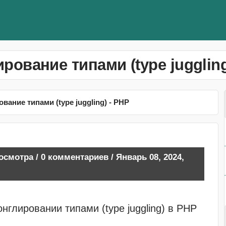
рование типами (type juggling
вание типами (type juggling) - PHP
росмотра / 0 комментариев / Январь 08, 2024,
онглировании типами (type juggling) в PHP