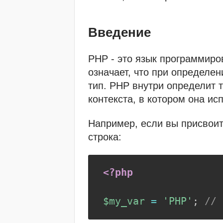
Введение
PHP - это язык программиро
означает, что при определе
тип. PHP внутри определит 
контекста, в котором она ис
Например, если вы присвоит
строка:
<?php
$my_var
=
'PHP'
;
// 