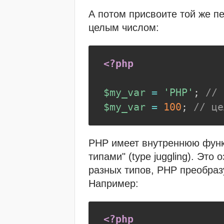
А потом присвоите той же пе
целым числом:
<?php
$my_var
=
'PHP'
;
// 
$my_var
=
100
;
// це
PHP имеет внутреннюю функ
типами" (type juggling). Это
разных типов, PHP преобраз
Например:
<?php