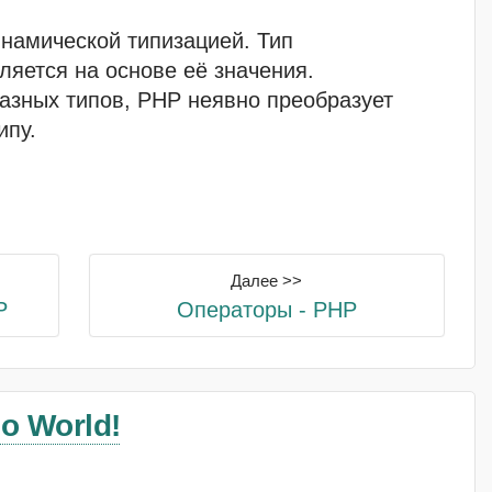
намической типизацией. Тип
яется на основе её значения.
азных типов, PHP неявно преобразует
ипу.
Далее >>
P
Операторы - PHP
o World!