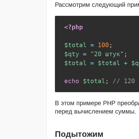
Рассмотрим следующий при
<?php
$total
=
100
;
$qty
=
"20 штук"
;
$total
=
$total
+
$q
echo
$total
;
// 120
В этом примере PHP преобраз
перед вычислением суммы.
Подытожим