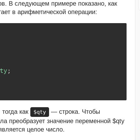
ов. В следующем примере показано, как
ает в арифметической операции:
ty
;
 тогда как
— строка. Чтобы
$qty
ла преобразует значение переменной $qty
является целое число.