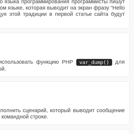
го языка программирования программисты пишут
м языке, которая выводит на экран фразу "Hello
дуя этой традиции в первой статье сайта будут
к использовать функцию PHP
для
var_dump()
ой.
выполнить сценарий, который выводит сообщение
в командной строке.