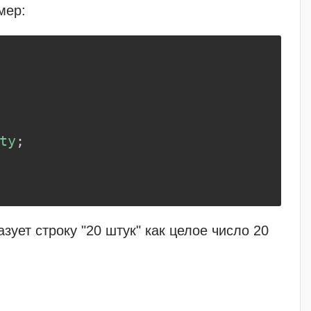
мер:
ty
;
ует строку "20 штук" как целое число 20